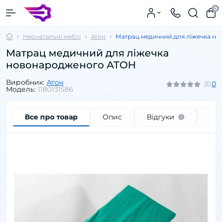
0
Неонатальні меблі
Атон
Матрац медичний для ліжечка н
Матрац медичний для ліжечка
новонародженого АТОН
Виробник:
Атон
0
Модель:
1180131586
Все про товар
Опис
Відгуки
Пи
0