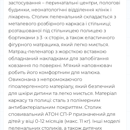
застосування – перинатальні центри, пологові
будинки, неонатологічні відділення клінік і
лікарень. Столик пеленальний складається з
металевого розбірного каркаса і стільниці;
розташованої під стільницею полицею з
бортиками з 3 -х сторін, а також еластичного
фігурного матрацика, який легко миється.
Матрац-пеленатор з жорсткою вставкою
обладнаний накладками для запобігання
ковзання по поверхні. М'який наповнювач
робить його комфортним для малюка.
Овиконана з непромокаючого
гіпоалергенного матеріалу, який безпечний
для шкіри дитини та легко миється. Матеріал
каркасу та полиці: сталь з полімерним
антибактеріальним покриттям. Столик
сповивальний АТОН СП-Р призначений для
дітей у віці 0-12 місяців (макс. 11 кг). Інші моделі
пеленальних столиків, а також дитячих