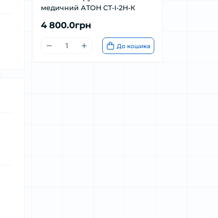
медичний АТОН СТ-І-2Н-К
4 800.0грн
До кошика