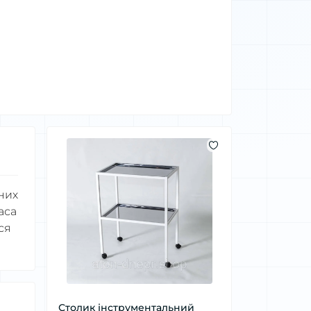
них
аса
ся
Столик інструментальний