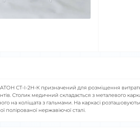
АТОН СТ-І-2Н-К призначений для розміщення витрат
ентів. Столик медичний складається з металевого карк
ого на коліщата з гальмами. На каркасі розташовують
ої полірованої нержавіючої сталі.