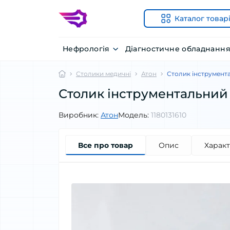
Каталог товар
Нефрологія
Діагностичне обладнанн
Столики медичні
Атон
Столик інструмент
Столик інструментальний
Виробник:
Атон
Модель:
1180131610
Все про товар
Опис
Харак