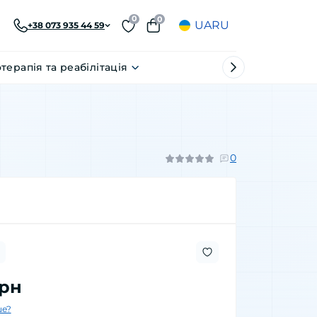
0
0
UA
RU
+38 073 935 44 59
отерапія та реабілітація
0
грн
е?