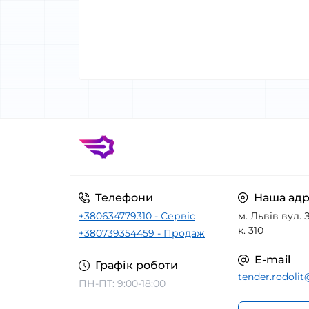
Телефони
Наша адр
+380634779310 - Сервіс
м. Львів вул. З
к. 310
+380739354459 - Продаж
E-mail
Графік роботи
tender.rodoli
ПН-ПТ: 9:00-18:00