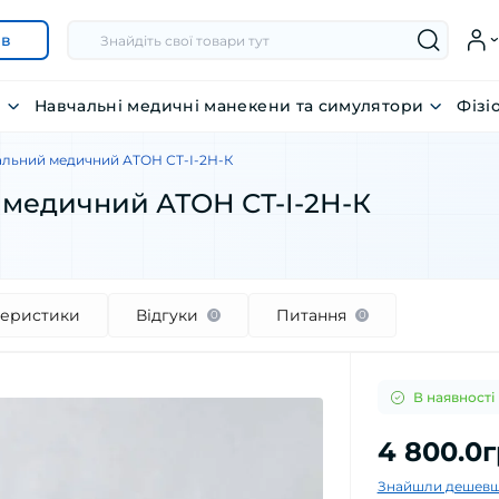
ів
я
Навчальні медичні манекени та симулятори
Фізі
альний медичний АТОН СТ-І-2Н-К
 медичний АТОН СТ-І-2Н-К
теристики
Відгуки
Питання
0
0
В наявності
4 800.0
Знайшли дешевш