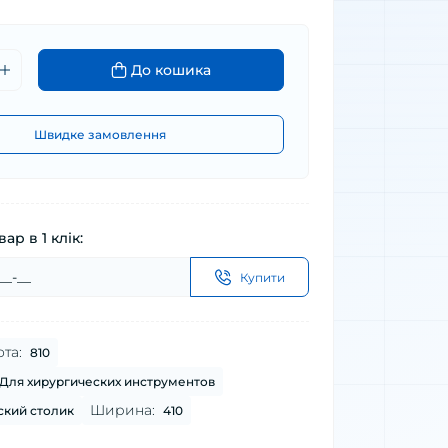
До кошика
Швидке замовлення
ар в 1 клік:
Купити
та:
810
Для хирургических инструментов
Ширина:
кий столик
410