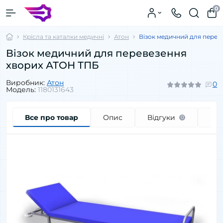
0
Крісла та каталки медичні
Атон
Візок медичний для перев
Візок медичний для перевезення
хворих АТОН ТПБ
Виробник:
Атон
0
Модель:
1180131643
Все про товар
Опис
Відгуки
Пи
0