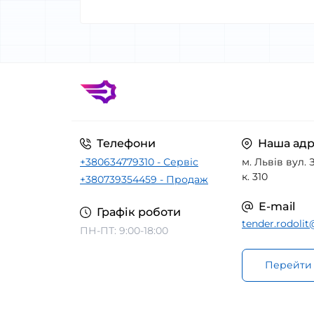
Телефони
Наша адр
+380634779310 - Сервіс
м. Львів вул. З
к. 310
+380739354459 - Продаж
E-mail
Графік роботи
tender.rodoli
ПН-ПТ: 9:00-18:00
Перейти 