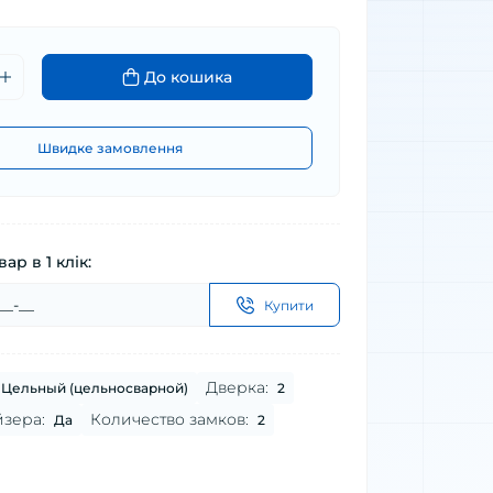
До кошика
Швидке замовлення
ар в 1 клік:
Купити
Дверка:
Цельный (цельносварной)
2
зера:
Количество замков:
Да
2