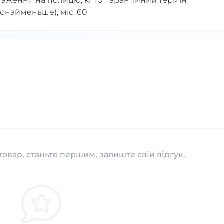
таження на полицю, кг 10 Гарантійний термін
щонайменьше), міс. 60
товар, станьте першим, залиште свій відгук.