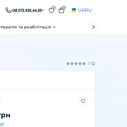
0
0
UA
RU
+38 073 935 44 59
отерапія та реабілітація
0
грн
е?