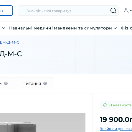
ів
я
Навчальні медичні манекени та симулятори
Фізі
 ШМ-Д-М-С
Д-М-С
и
Питання
0
0
В наявності
19 900.0
Знайшли дешевш