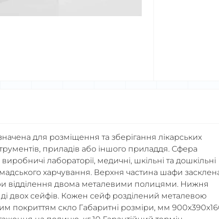
ачена для розміщення та зберігання лікарських
нструментів, приладів або іншого приладдя. Сфера
 виробничі лабораторії, медичні, шкільні та дошкільні
ромадського харчування. Верхня частина шафи засклена
три відділення двома металевими полицями. Нижня
яді двох сейфів. Кожен сейф розділений металевою
ним покриттям скло Габаритні розміри, мм 900х390х1