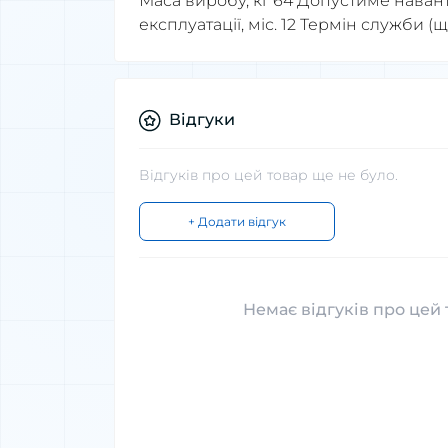
Маса виробу, кг 64 Допустиме наван
експлуатації, міс. 12 Термін служби (
Відгуки
Відгуків про цей товар ще не було.
+ Додати відгук
Немає відгуків про цей 