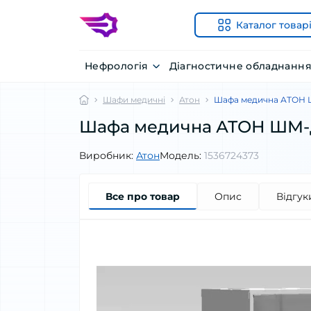
Каталог товар
Нефрологія
Діагностичне обладнанн
Шафи медичні
Атон
Шафа медична АТОН
Шафа медична АТОН ШМ-
Виробник:
Атон
Модель:
1536724373
Все про товар
Опис
Відгук