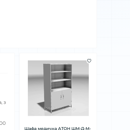
, з
600
Шафа медична АТОН ШМ-Д-М-