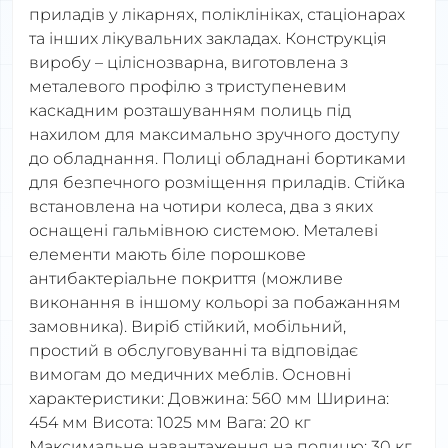
приладів у лікарнях, поліклініках, стаціонарах
та інших лікувальних закладах. Конструкція
виробу – ціліснозварна, виготовлена з
металевого профілю з триступеневим
каскадним розташуванням полиць під
нахилом для максимально зручного доступу
до обладнання. Полиці обладнані бортиками
для безпечного розміщення приладів. Стійка
встановлена на чотири колеса, два з яких
оснащені гальмівною системою. Металеві
елементи мають біле порошкове
антибактеріальне покриття (можливе
виконання в іншому кольорі за побажанням
замовника). Виріб стійкий, мобільний,
простий в обслуговуванні та відповідає
вимогам до медичних меблів. Основні
характеристики: Довжина: 560 мм Ширина:
454 мм Висота: 1025 мм Вага: 20 кг
Максимальне навантаження на полицю: 30 кг