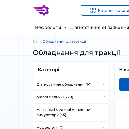
Каталог товар
Нефрологія
Діагностичне обладнанн
Обладнання для тракції
Обладнання для тракції
Категорії
В к
Діагностичне обладнання (74)
ЕКГ холтери та системи
Меблі медичні (220)
моніторингу стану пацієнта (2)
Ліжка медичні (36)
Електрокардіографи (9)
Навчальні медичні манекени та
Шафи медичні (10)
симулятори (45)
Ендоскопічне обладнання (15)
Ширми медичні (14)
Модульні монітори пацієнта (19)
Нефрологія (7)