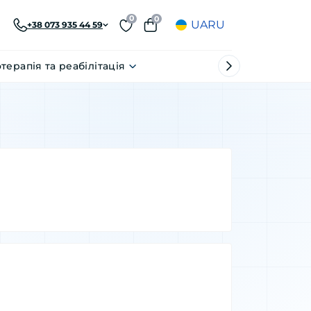
0
0
UA
RU
+38 073 935 44 59
отерапія та реабілітація