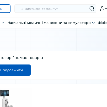
ів
я
Навчальні медичні манекени та симулятори
Фізі
атегорії немає товарів
Продовжити