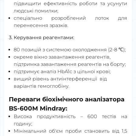
підвищити ефективність роботи та усунути
людські помилки;
спеціально розроблений лоток для
перенесення зразків.
3. Керування реагентами:
80 позицій з системою охолодження (2-8 ℃);
окреме вікно завантаження реагентів,
підтримка завантаження реагентів на борту;
підтримує аналіз HbA1c з цільної крові;
вищий рівень
антиінтерференції
від
варіантів гемоглобіну.
Переваги біохімічного аналізатора
BS-600М Mindray:
Висока продуктивність – 600 тестів на
годину;
Мінімальний об'єм проби становить від 1,5