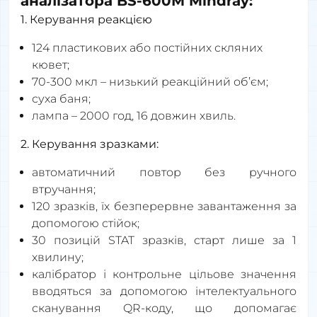
аналізатора BS-600М Mindray:
1. Керування реакцією
124 пластикових або постійних скляних
кювет;
70-300 мкл – низький реакційний об’єм;
суха баня;
лампа – 2000 год, 16 довжин хвиль.
2. Керування зразками:
автоматичний повтор без ручного
втручання;
120 зразків, їх безперервне завантаження за
допомогою стійок;
30 позицій STAT зразків, старт лише за 1
хвилину;
калібратор і контрольне цільове значення
вводяться за допомогою інтелектуального
сканування QR-коду, що допомагає