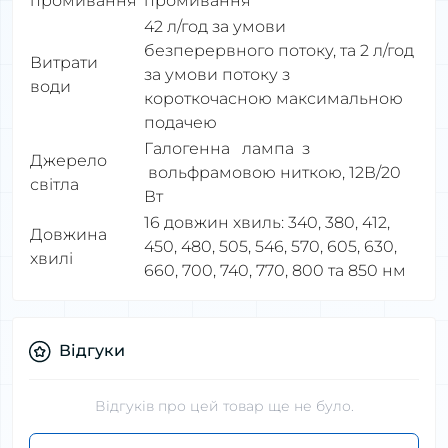
промивання
промивання
42 л/год за умови
безперервного потоку, та 2 л/год
Витрати
за умови потоку з
води
короткочасною максимальною
подачею
Галогенна лампа з
Джерело
вольфрамовою ниткою, 12В/20
світла
Вт
16 довжин хвиль: 340, 380, 412,
Довжина
450, 480, 505, 546, 570, 605, 630,
хвилі
660, 700, 740, 770, 800 та 850 нм
Відгуки
Відгуків про цей товар ще не було.