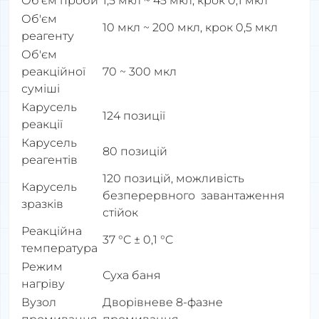
Об'єм проби
1,5 мкл ~ 45 мкл, крок 0,1 мкл
Об'єм
10 мкл ~ 200 мкл, крок 0,5 мкл
реагенту
Об'єм
реакційної
70 ~ 300 мкл
суміші
Карусель
124 позиції
реакції
Карусель
80 позицій
реагентів
120 позицій, можливість
Карусель
безперервного завантаження
зразків
стійок
Реакційна
37 °C ± 0,1 °C
температура
Режим
Суха баня
нагріву
Вузол
Дворівневе 8-фазне