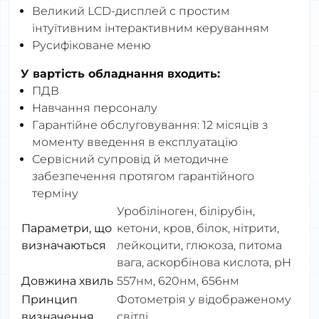
Великий LCD-дисплей с простим
інтуїтивним інтерактивним керуванням
Русифіковане меню
У вартість обладнання входить:
ПДВ
Навчання персоналу
Гарантійне обслуговування: 12 місяців з
моменту введення в експлуатацію
Сервісний супровід й методичне
забезпечення протягом гарантійного
терміну
Уробіліноген, білірубін,
Параметри, що
кетони, кров, білок, нітрити,
визначаються
лейкоцити, глюкоза, питома
вага, аскорбінова кислота, рН
Д
овжина
хвиль
557нм, 620нм, 656нм
Принцип
Фотометрія у відображеному
визначення
світлі