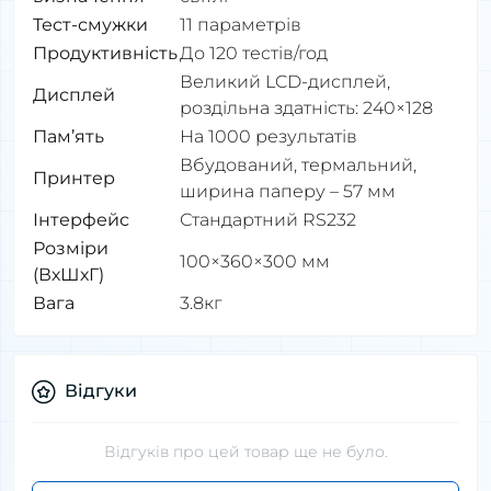
Тест-
смужки
11 параметрів
Продуктивність
До 120 тестів/год
Великий LCD-дисплей,
Дисплей
роздільна здатність: 240×128
Пам
’
ять
На 1000 результатів
Вбудований, термальний,
Принтер
ширина паперу – 57 мм
І
нтерфейс
Стандартний RS232
Р
озміри
100×360×300 мм
(ВхШхГ)
В
ага
3.8кг
Відгуки
Відгуків про цей товар ще не було.