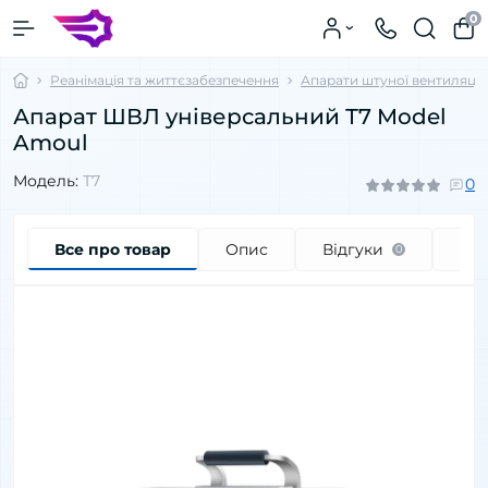
0
Реанімація та життєзабезпечення
Апарати штуної вентиляції
Апарат ШВЛ універсальний Т7 Model
Amoul
Модель:
Т7
0
Все про товар
Опис
Відгуки
Пи
0