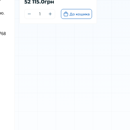
52 115.0грн
ю.  
До кошика
68 