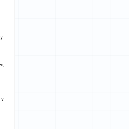
у 
п, 
у 