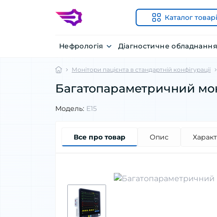
Каталог товар
Нефрологія
Діагностичне обладнанн
Монітори пацієнта в стандартній конфігурації
Багатопараметричний моні
Модель:
Е15
Все про товар
Опис
Харак