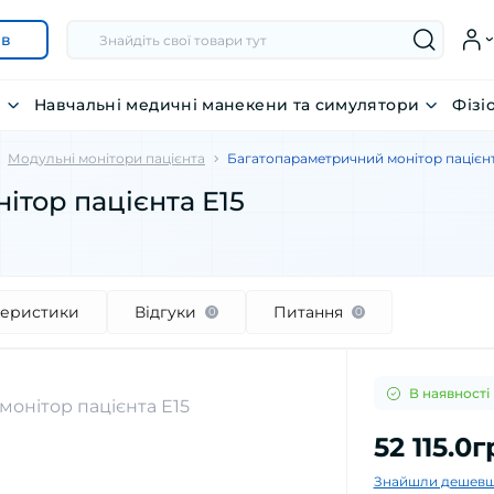
ів
я
Навчальні медичні манекени та симулятори
Фізі
Модульні монітори пацієнта
Багатопараметричний монітор пацієнт
тор пацієнта Е15
теристики
Відгуки
Питання
0
0
В наявності
52 115.0
Знайшли дешевш