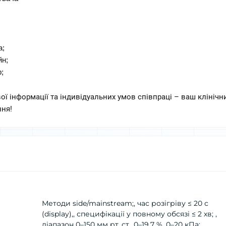
а;
йн;
; 
ї інформації та індивідуальних умов співпраці – ваш клінічни
ння!
Методи side/mainstream;, час розігріву ≤ 20 с
(display),, специфікації у повному обсязі ≤ 2 хв; ,
діапазон 0–150 мм рт. ст., 0–19,7 %, 0–20 кПа;,