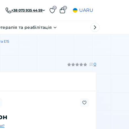
0
0
UA
RU
+38 073 935 44 59
отерапія та реабілітація
а Е15
0
грн
е?