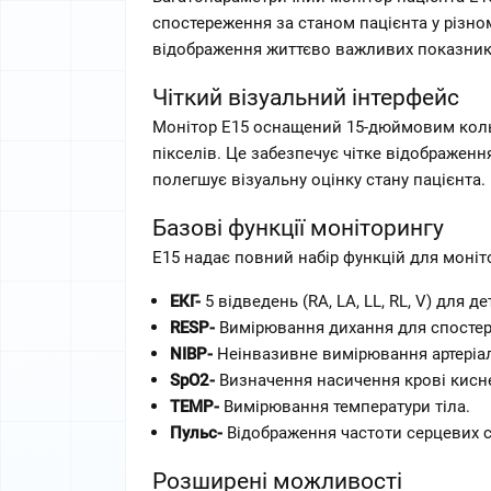
спостереження за станом пацієнта у різно
відображення життєво важливих показникі
Чіткий візуальний інтерфейс
Монітор E15 оснащений 15-дюймовим коль
пікселів. Це забезпечує чітке відображенн
полегшує візуальну оцінку стану пацієнта. 
Базові функції моніторингу
E15 надає повний набір функцій для моніт
ЕКГ-
 5 відведень (RA, LA, LL, RL, V) для д
RESP-
 Вимірювання дихання для спостер
NIBP-
 Неінвазивне вимірювання артеріал
SpO2-
 Визначення насичення крові кисне
TEMP-
 Вимірювання температури тіла.  
Пульс-
 Відображення частоти серцевих с
Розширені можливості