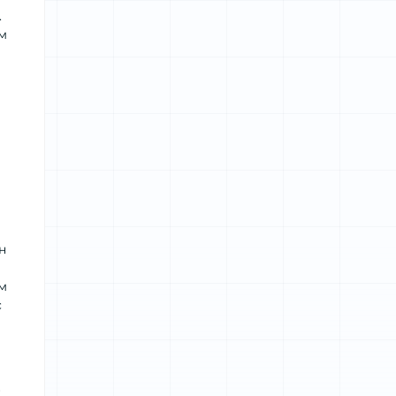
.
мм
н
мм
с