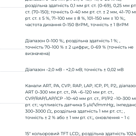
роздільна здатність 0,1 мм рт. ст. (0–69), 0,25 мм рт
ст. (70–150); точність 0–40 мм рт. ст. ± 2 мм, 41–70 
рт. ст. ± 5 %, 71–100 мм ± 8 %, 101–150 мм ± 10 %;,
частота дихання 0–150 BrPM;, точність ± 1 BrPM
Діапазон 0–100 %;, роздільна здатність 1 %; ,
точність 70–100 % ± 2 цифри;, 0–69 % (точність не
визначена)
Діапазон –2,0 мВ - +2,0 мВ; точність ± 0,02 мВ
Канали ART, PA, CVP, RAP, LAP, ICP, P1, P2;, діапазо
ART 0–300 мм рт. ст., PA –6–120 мм рт. ст.,
CVP/RAP/LAP/ICP –10–40 мм рт. ст., P1/P2 –10–300 
рт. ст.; чутливість датчика 5 μV/V/mmHg;, імпедан
300–3000 Ω;, роздільна здатність 1 мм рт. ст.; ,
точність ± 2 % або ± 1 мм рт. ст.;, оновлення ~ 1 с
15″ кольоровий TFT LCD;, роздільна здатність 1024