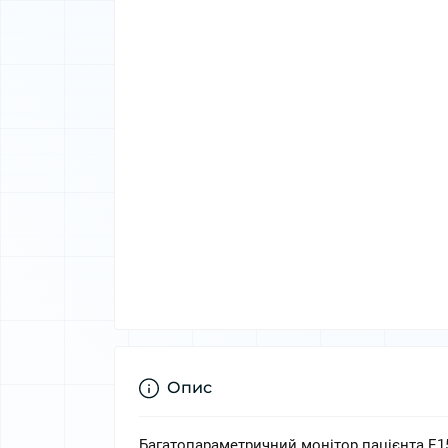
Опис
Багатопараметричний монітор пацієнта E1