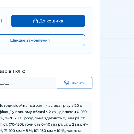
До кошика
Швидке замовлення
ар в 1 клік:
Купити
етоди side/mainstream;, час розігріву ≤ 20 с
фікації у повному обсязі ≤ 2 хв; , діапазон 0–150
7 %, 0–20 кПа;, роздільна здатність 0,1 мм рт. ст.
т. ст. (70–150); точність 0–40 мм рт. ст. ± 2 мм, 41–
 %, 71–100 мм ± 8 %, 101–150 мм ± 10 %;, частота