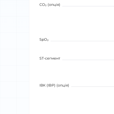
CO₂ (опція)
SpO₂
ST-сегмент
ІВК (IBP) (опція)