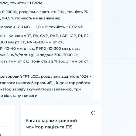
PM;, точність ± 1 BrPM
 0–100 %;, роздільна здатність 1 %; , точність 70–
, 0–69 % (точність не визначена)
іапазон –2,0 мВ - +2,0 мВ; точність ± 0,02 мВ
я):
Канали ART, PA, CVP, RAP, LAP, ICP, P1, P2;,
00 мм рт. ст., PA –6–120 мм рт. ст.,
–10–40 мм рт. ст., P1/P2 –10–300 мм рт. ст.;
ика 5 μV/V/mmHg;, імпеданс 300–3000 Ω;,
ь 1 мм рт. ст.; , точність ± 2 % або ± 1 мм рт. ст.;,
 кольоровий TFT LCD;, роздільна здатність 1024 ×
р тривоги (жовтий/червоний); , індикатор роботи
дикатор заряду акумулятора (зелений);, три
 від стану тривоги
Багатопараметричний
монітор пацієнта Е15
 