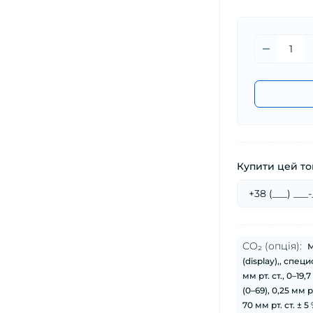
Купити цей тов
CO₂ (опція):
М
(display),, специ
мм рт. ст., 0–19,
(0–69), 0,25 мм р
70 мм рт. ст. ± 5