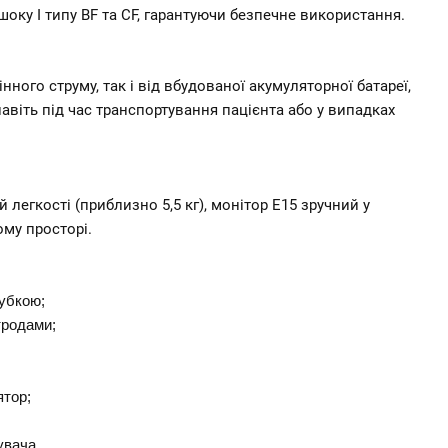
шоку I типу BF та CF, гарантуючи безпечне використання.  
ого струму, так і від вбудованої акумуляторної батареї, 
авіть під час транспортування пацієнта або у випадках 
легкості (приблизно 5,5 кг), монітор E15 зручний у 
му просторі.  
убкою; 
тродами; 
ятор;
увача