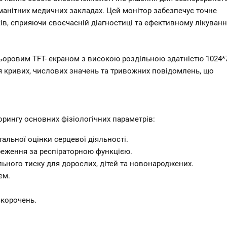
манітних медичних закладах. Цей монітор забезпечує точне 
в, сприяючи своєчасній діагностиці та ефективному лікуванн
оровим TFT- екраном з високою роздільною здатністю 1024*7
я кривих, числових значень та тривожних повідомлень, що 
 
орингу основних фізіологічних параметрів:
етальної оцінки серцевої діяльності.  
еження за респіраторною функцією.  
ьного тиску для дорослих, дітей та новонароджених.  
м.  
корочень.  