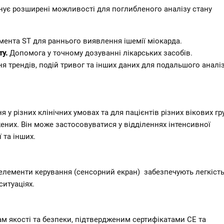
нує розширені можливості для поглибленого аналізу стану 
мента ST для раннього виявлення ішемії міокарда.  
у.
 Допомога у точному дозуванні лікарських засобів.  
я трендів, подій тривог та інших даних для подальшого аналіз
 різних клінічних умовах та для пацієнтів різних вікових гру
них. Він може застосовуватися у відділеннях інтенсивної 
 та інших.  
 елементи керування (сенсорний екран)  забезпечують легкість 
итуаціях.  
м якості та безпеки, підтвердженим сертифікатами CE та 