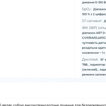
дихання 0–150 Br
SpO₂:
Діапазон
100 % ± 2 цифри;
ST-сегмент:
Д
ІВК (IBP) (опці
діапазон ART 0–3
CVP/RAP/LAP/ICP 
чутливість датч
роздільна здатніст
оновлення ~ 1 с
Дисплей:
15″
768; , індикато
(зелений); , ін
режими залежно
5 являє собою високотехнологічне рішення для безперервного