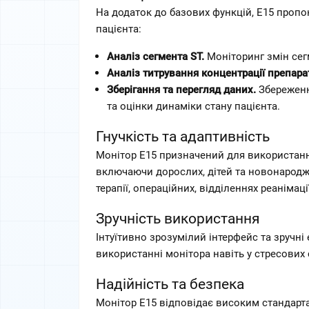
На додаток до базових функцій, E15 пропо
пацієнта:
Аналіз сегмента ST.
 Моніторинг змін сег
Аналіз титрування концентрації препарат
Зберігання та перегляд даних.
 Збереженн
та оцінки динаміки стану пацієнта.  
Гнучкість та адаптивність
Монітор E15 призначений для використання у
включаючи дорослих, дітей та новонародже
терапії, операційних, відділеннях реанімації
Зручність використання
Інтуїтивно зрозумілий інтерфейс та зручні
використанні монітора навіть у стресових с
Надійність та безпека
Монітор E15 відповідає високим стандарта