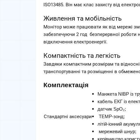
ISO13485. Він має клас захисту від електро
Живлення та мобільність
Монітор може працювати як від мережі змінн
забезпечуючи 2 год  безперервної роботи н
відключення електроенергії.  
Компактність та легкість
Завдяки компактним розмірам та відносній 
транспортуванні та розміщенні в обмежено
Комплектація
Манжета NIBP із тр
кабель ЕКГ із елек
датчик SpO₂;
Стандартні аксесуари
 TEMP-зонд; 
літій-іонний акумул
 мережевий шнур; 
керівництво корист