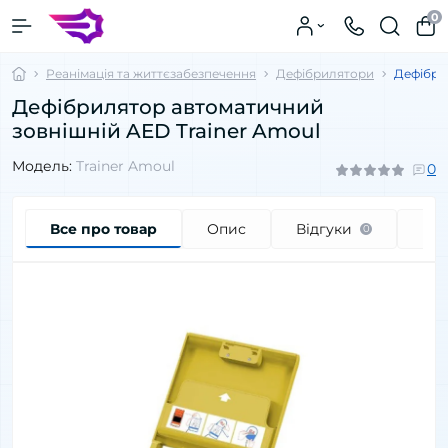
0
Реанімація та життєзабезпечення
Дефібрилятори
Дефібри
Дефібрилятор автоматичний
зовнішній AED Trainer Amoul
Модель:
Trainer Amoul
0
Все про товар
Опис
Відгуки
Пи
0