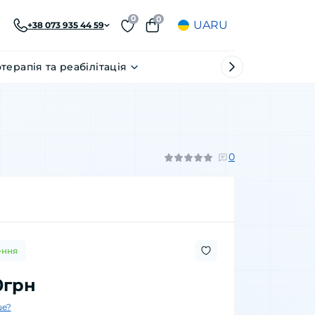
0
0
UA
RU
+38 073 935 44 59
отерапія та реабілітація
0
ення
0грн
е?