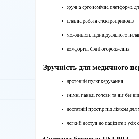
зручна ергономічна платформа дл
плавна робота електроприводів
можливість індивідуального нал
комфортні бічні огородження
Зручність для медичного пе
дротовий пульт керування
знімні панелі голови та ніг без в
достатній простір під ліжком дл
легкий доступ до пацієнта з усіх 
Система безпеки USI-992