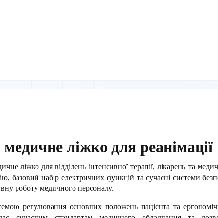
 медичне ліжко для реанімації
чне ліжко для відділень інтенсивної терапії, лікарень та медич
ю, базовий набір електричних функцій та сучасні системи безпе
ивну роботу медичного персоналу.
темою регулювання основних положень пацієнта та ергономіч
ідає сучасним стандартам медичного обладнання та дозво