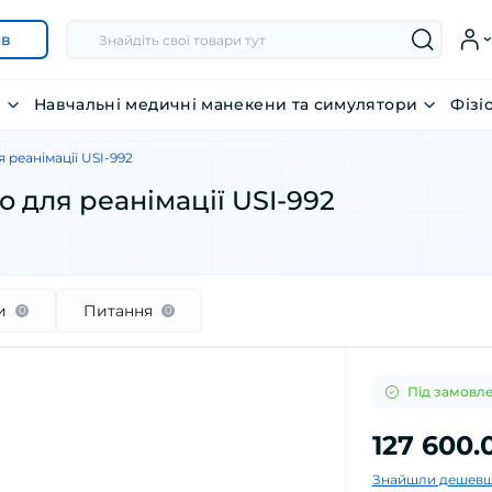
ів
я
Навчальні медичні манекени та симулятори
Фізі
 реанімації USI-992
 для реанімації USI-992
и
Питання
0
0
Під замовл
127 600.
Знайшли дешевш