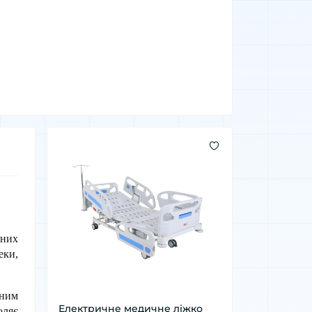
них 
ки, 
ним 
Електричне медичне ліжко
ляє 