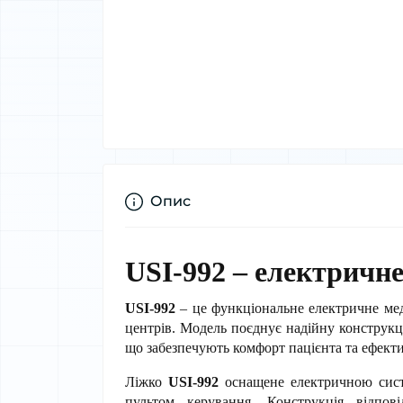
Опис
USI-992 – електричне
USI-992
 – це функціональне електричне меди
центрів. Модель поєднує надійну конструкці
що забезпечують комфорт пацієнта та ефект
Ліжко 
USI-992
 оснащене електричною сис
пультом керування. Конструкція відпов