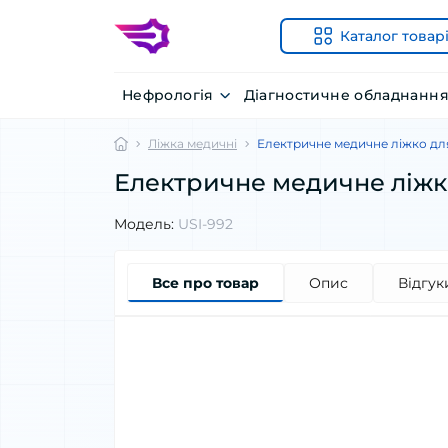
Каталог товар
Нефрологія
Діагностичне обладнанн
Ліжка медичні
Електричне медичне ліжко для
Електричне медичне ліжко
Модель:
USI-992
Все про товар
Опис
Відгук