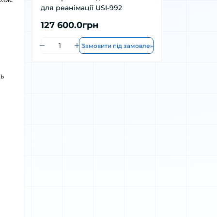
для реанімації USI-992
127 600.0грн
Замовити під замовлення
ь 