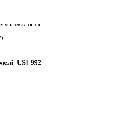
тя металевих частин
S)
елі  USI-992 