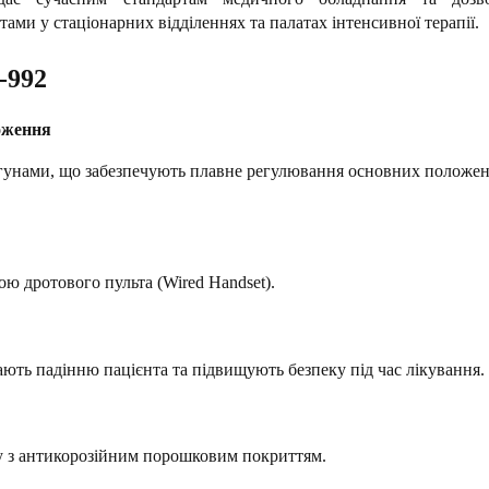
тами у стаціонарних відділеннях та палатах інтенсивної терапії.
-992
оження
гунами, що забезпечують плавне регулювання основних положен
ю дротового пульта (Wired Handset).
ають падінню пацієнта та підвищують безпеку під час лікування.
у з антикорозійним порошковим покриттям.