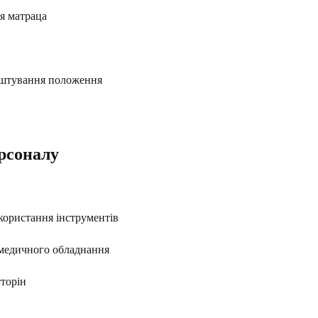
я матраца
аштування положення
рсоналу
икористання інструментів
я медичного обладнання
сторін