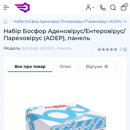
0
Набір Босфор Аденовірус/Ентеровірус/Пареховірус (ADEP), па
Набір Босфор Аденовірус/Ентеровірус/
Пареховірус (ADEP), панель
Модель:
Босфор (ADEP), панель
0
Все про товар
Опис
Відгуки
Пи
0