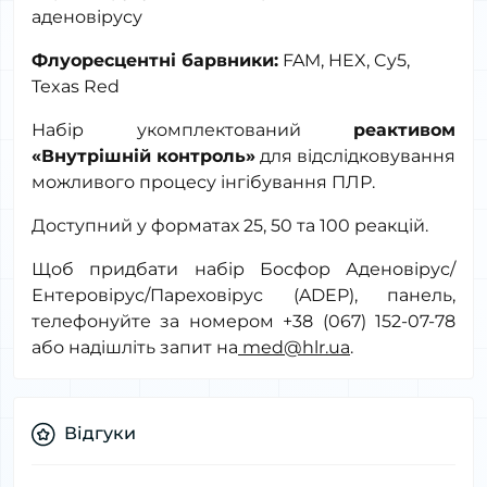
аденовірусу
Флуоресцентні барвники:
FAM
,
HEX
,
Cy
5,
Texas
Red
Набір укомплектований
реактивом
«Внутрішній контроль»
для відслідковування
можливого процесу інгібування ПЛР.
Доступний у форматах 25, 50 та 100 реакцій.
Щоб придбати набір Босфор Аденовірус/
Ентеровірус/Пареховірус (ADEP), панель,
телефонуйте за номером +38 (067) 152-07-78
або надішліть запит на
med@hlr.ua
.
Відгуки