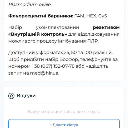
Plasmodium ovale.
Флуоресцентні барвники:
FAM, HEX,
Cy
5
Набір укомплектований
реактивом
«Внутрішній контроль»
для відслідковування
можливого процесу інгібування ПЛР.
Доступний у форматах 25, 50 та 100 реакцій.
Щоб придбати набір Босфор, телефонуйте за
номером +38 (067) 152-07-78 або надішліть
запит на
med@hlr.ua
.
Відгуки
Відгуків про цей товар ще не було.
+ Додати відгук