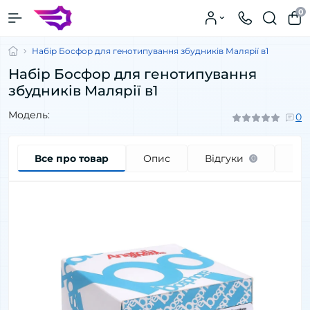
0
Набір Босфор для генотипування збудників Малярії в1
Набір Босфор для генотипування
збудників Малярії в1
Модель:
0
Все про товар
Опис
Відгуки
Пи
0