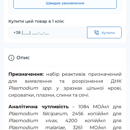
Швидке замовлення
Купити цей товар в 1 клік:
Купити
Опис
Призначення:
набір реактивів призначений
для виявлення та розрізнення ДНК
Plasmodium
spp
.
у зразках цільної крові,
сироватки, плазми, слини та сечі.
Аналітична чутливість
– 1084 МО/мл для
Plasmodium falciparum
, 2456 копій/мл для
Plasmodium vivax
, 4200 копій/мл для
Plasmodium malariae
, 3261 МО/мл для