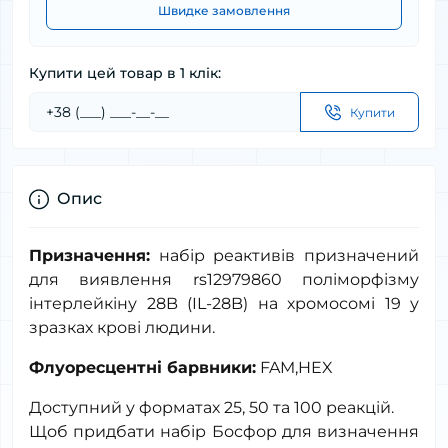
Швидке замовлення
Купити цей товар в 1 клік:
Купити
Опис
Призначення:
набір реактивів призначений
для виявлення
rs
12979860 поліморфізму
інтерлейкіну 28
B
(
IL
-28
B
) на хромосомі 19 у
зразках крові людини.
Флуоресцентні барвники:
FAM
,
HEX
Доступний у форматах 25, 50 та 100 реакцій.
Щоб придбати набір Босфор для визначення