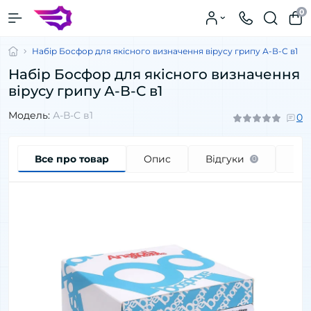
0
Набір Босфор для якісного визначення вірусу грипу А-В-С в1
Набір Босфор для якісного визначення
вірусу грипу А-В-С в1
Модель:
А-В-С в1
0
Все про товар
Опис
Відгуки
Пи
0