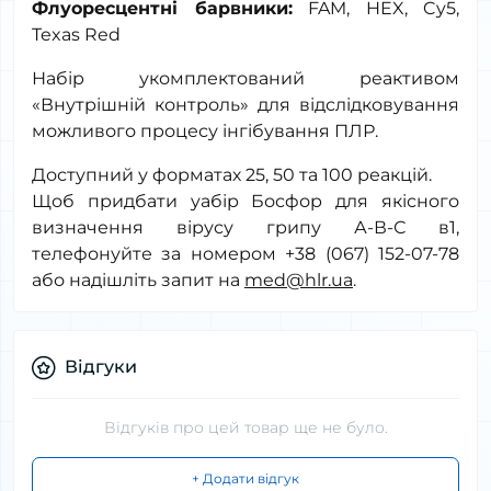
Флуоресцентні барвники:
FAM
,
HEX
,
Cy
5,
Texas
Red
Набір укомплектований реактивом
«Внутрішній контроль» для відслідковування
можливого процесу інгібування ПЛР.
Доступний у форматах 25, 50 та 100 реакцій.
Щоб придбати yабір Босфор для якісного
визначення вірусу грипу А-В-С в1,
телефонуйте за номером +38 (067) 152-07-78
або надішліть запит на
med@hlr.ua
.
Відгуки
Відгуків про цей товар ще не було.
+ Додати відгук