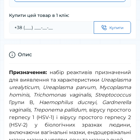
Купити цей товар в 1 клік:
Купити
Опис
Призначення:
набір реактивів призначений
для виявлення та характеристики
Ureaplasma
urealyticum, Ureaplasma parvum, Mycoplasma
hominis, Trichomonas vaginalis, Streptococcus
Групи В
, Haemophilus ducreyi, Gardnerella
vaginalis, Treponema pallidum,
вірусу простого
герпесу 1 (HSV-1) і вірусу простого герпесу 2
(HSV-2) у біологічних зразках людини,
включаючи вагінальні мазки, ендоцервікальні
мазки, мазки з уретри, сечу та мазки з очей.