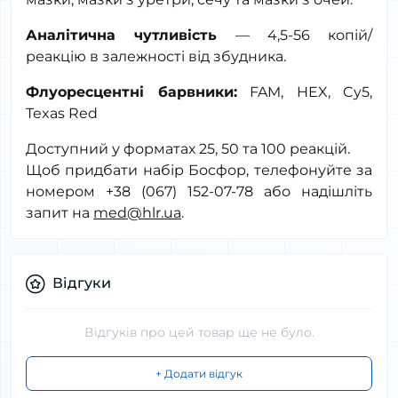
Аналітична чутливість
— 4,5-56 копій/
реакцію в залежності від збудника.
Флуоресцентні барвники:
FAM
, HEX,
Cy
5,
Texas
Red
Доступний у форматах 25, 50 та 100 реакцій.
Щоб придбати набір Босфор, телефонуйте за
номером +38 (067) 152-07-78 або надішліть
запит на
med@hlr.ua
.
Відгуки
Відгуків про цей товар ще не було.
+ Додати відгук