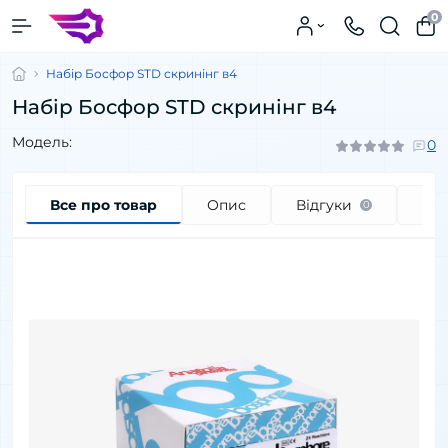
0
Набір Босфор STD скринінг в4
Набір Босфор STD скринінг в4
Модель:
0
Все про товар
Опис
Відгуки
Пи
0