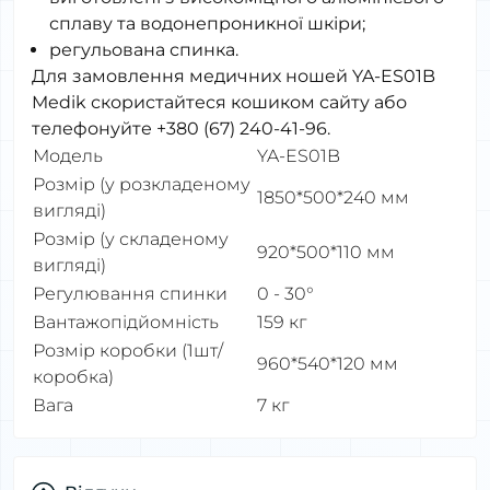
сплаву та водонепроникної шкіри;
регульована спинка.
Для замовлення медичних ношей YA-ES01B
Medik скористайтеся кошиком сайту або
телефонуйте +380 (67) 240-41-96.
Модель
YA-ES01B
Розмір (у розкладеному
1850*500*240 мм
вигляді)
Розмір (у складеному
920*500*110 мм
вигляді)
Регулювання спинки
0 - 30°
Вантажопідйомність
159 кг
Розмір коробки (1шт/
960*540*120 мм
коробка)
Вага
7 кг