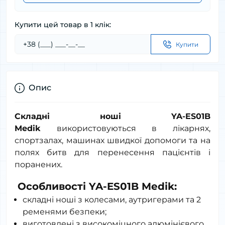
Купити цей товар в 1 клік:
Купити
Опис
Складні ноші YA-ES01B
Medik
використовуються в лікарнях,
спортзалах, машинах швидкої допомоги та на
полях битв для перенесення пацієнтів і
поранених.
Особливості YA-ES01B Medik:
складні ноші з колесами, аутригерами та 2
ременями безпеки;
виготовлені з високоміцного алюмінієвого