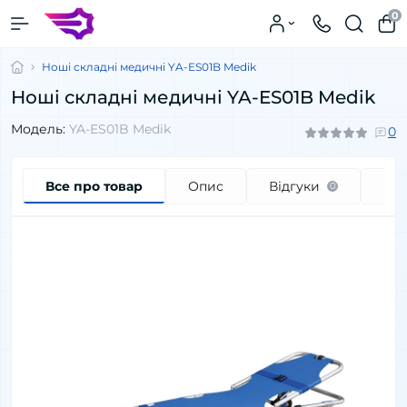
0
Ноші складні медичні YA-ES01B Medik
Ноші складні медичні YA-ES01B Medik
Модель:
YA-ES01B Medik
0
Все про товар
Опис
Відгуки
Пи
0