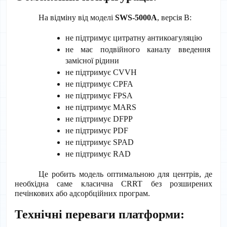
На відміну від моделі 
SWS-5000A
, версія B:
не підтримує цитратну антикоагуляцію
не має подвійного каналу введення 
замісної рідини
не підтримує CVVH
не підтримує CPFA
не підтримує FPSA
не підтримує MARS
не підтримує DFPP
не підтримує PDF
не підтримує SPAD
не підтримує RAD
Це робить модель оптимальною для центрів, де 
необхідна саме класична CRRT без розширених 
печінкових або адсорбційних програм.
Технічні переваги платформи: