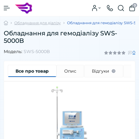
0
Обладнання для діалізу
Обладнання для гемодіалізу SWS-5
Обладнання для гемодіалізу SWS-
5000B
Модель:
SWS-5000B
0
Все про товар
Опис
Відгуки
Пи
0