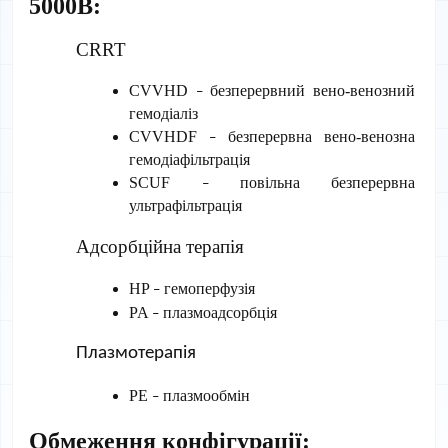
5000B:
CRRT
CVVHD 
 безперервний вено-венозний 
–
гемодіаліз
CVVHDF 
 безперервна вено-венозна 
–
гемодіафільтрація
SCUF 
 повільна безперервна 
–
ультрафільтрація
Адсорбційна терапія
HP 
 гемоперфузія
–
PA 
 плазмоадсорбція
–
Плазмотерапія
PE 
 плазмообмін
–
Обмеження конфігурації: