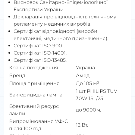
Висновок Санітарно-Епідеміологічної
Експертизи України.
Декларація про відповідність технічному
регламенту медичних виробів.
Сертифікат відповідності (вироби
електричні, медичного призначення).
Сертифікат ISO-9001.
Сертифікат ISO-14001.
Сертифікат ISO-13485.
Країна походження
Україна
Бренд
Амед
Площа приміщення
До 105 м²
1 шт PHILIPS TUV
Бактерицидна лампа
30W 1SL/25
Ефективний ресурс
до 9000 ч.
лампи
Випромінювання УФ-С
12 Вт.
після 100 год.