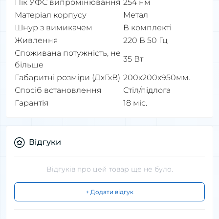
Пік УФС випромінювання
254 нм
Матеріал корпусу
Метал
Шнур з вимикачем
В комплекті
Живлення
220 В 50 Гц
Споживана потужність, не
35 Вт
більше
Габаритні розміри (ДхГхВ)
200х200х950мм.
Спосіб встановлення
Стіл/підлога
Гарантія
18 міс.
Відгуки
Відгуків про цей товар ще не було.
+ Додати відгук