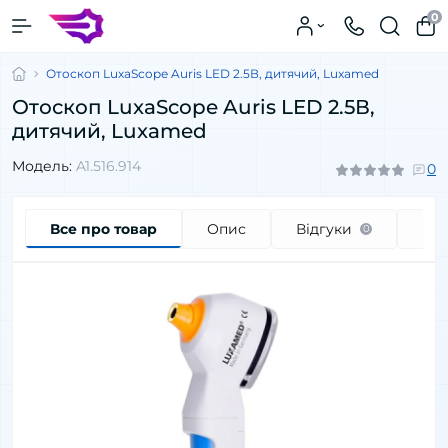
0
Отоскоп LuxaScope Auris LED 2.5В, дитячий, Luxamed
Отоскоп LuxaScope Auris LED 2.5В,
дитячий, Luxamed
Модель:
A1.516.914
0
Все про товар
Опис
Відгуки
Пи
0