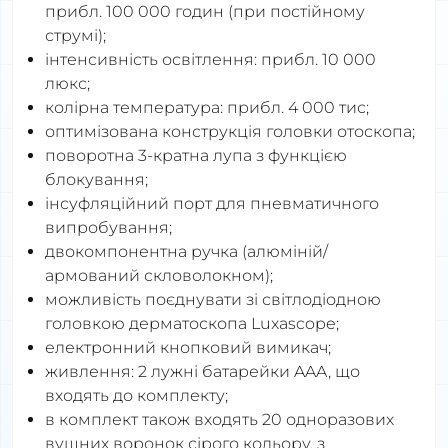
прибл. 100 000 годин (при постійному
струмі);
інтенсивність освітлення: прибл. 10 000
люкс;
колірна температура: прибл. 4 000 тис;
оптимізована конструкція головки отоскопа;
поворотна 3-кратна лупа з функцією
блокування;
інсуфляційний порт для пневматичного
випробування;
двокомпонентна ручка (алюміній/
армований скловолокном);
можливість поєднувати зі світлодіодною
головкою дерматоскопа Luxascope;
електронний кнопковий вимикач;
живлення: 2 лужні батарейки AAA, що
входять до комплекту;
в комплект також входять 20 одноразових
вушних воронок сірого кольору, з