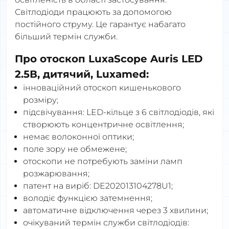
Світлодіоди працюють за допомогою
постійного струму. Це гарантує набагато
більший термін служби.
Про отоскоп LuxaScope Auris LED
2.5В, дитячий, Luxamed:
інноваційний отоскоп кишенькового
розміру;
підсвічування: LED-кільце з 6 світлодіодів, які
створюють концентричне освітлення;
немає волоконної оптики;
поле зору не обмежене;
отоскопи не потребують заміни ламп
розжарювання;
патент на виріб: DE202013104278U1;
володіє функцією затемнення;
автоматичне відключення через 3 хвилини;
очікуваний термін служби світлодіодів: