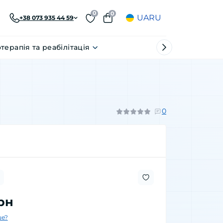
0
0
UA
RU
+38 073 935 44 59
отерапія та реабілітація
0
рн
е?