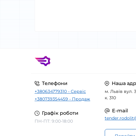
Телефони
Наша адр
+380634779310 - Сервіс
м. Львів вул. З
к. 310
+380739354459 - Продаж
E-mail
Графік роботи
tender.rodoli
ПН-ПТ: 9:00-18:00