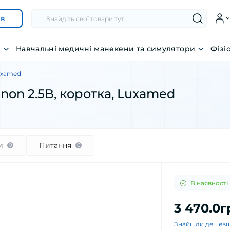
ів
я
Навчальні медичні манекени та симулятори
Фізі
Luxamed
non 2.5В, коротка, Luxamed
и
Питання
0
0
В наявності
3 470.0г
Знайшли дешевш