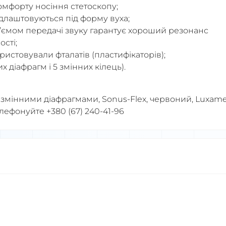
омфорту носіння стетоскопу;
ідлаштовуються під форму вуха;
з’ємом передачі звуку гарантує хороший резонанс
сті;
истовували фталатів (пластифікаторів);
 діафрагм і 5 змінних кілець).
 змінними діафрагмами, Sonus-Flex, червоний, Luxam
ефонуйте +380 (67) 240-41-96