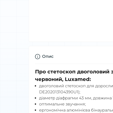
Опис
Про стетоскоп двоголовий з
червоний, Luxamed:
двоголовий стетоскоп для доросли
DE202013104390U1);
діаметр діафрагми 43 мм, довжина 
оптимальне звучання;
ергономічна алюмінієва бінаурал