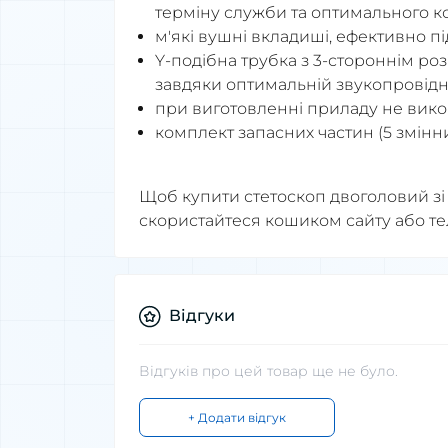
терміну служби та оптимального к
м'які вушні вкладиші, ефективно п
Y-подібна трубка з 3-стороннім ро
завдяки оптимальній звукопровідно
при виготовленні приладу не викор
комплект запасних частин (5 змінних
Щоб купити стетоскоп двоголовий зі
скористайтеся кошиком сайту або тел
Відгуки
Відгуків про цей товар ще не було.
+ Додати відгук