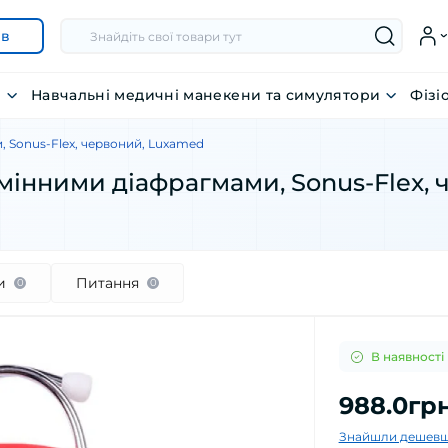
ів
я
Навчальні медичні манекени та симулятори
Фізі
, Sonus-Flex, червоний, Luxamed
змінними діафрагмами, Sonus-Flex,
и
Питання
0
0
В наявності
988.0гр
Знайшли дешевш