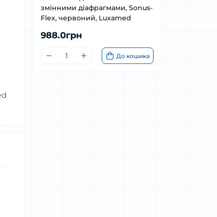
змінними діафрагмами, Sonus-
Flex, червоний, Luxamed
988.0грн
До кошика
ed