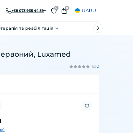
0
0
UA
RU
+38 073 935 44 59
отерапія та реабілітація
 червоний, Luxamed
0
н
е?