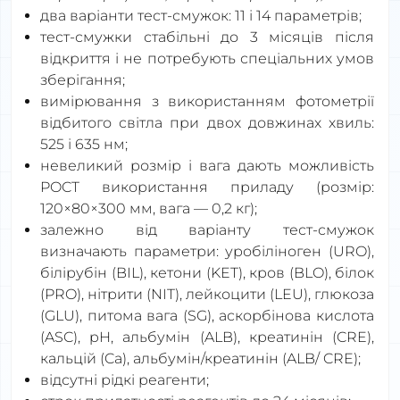
два варіанти тест-смужок: 11 і 14 параметрів;
тест-смужки стабільні до 3 місяців після
відкриття і не потребують спеціальних умов
зберігання;
вимірювання з використанням фотометрії
відбитого світла при двох довжинах хвиль:
525 і 635 нм;
невеликий розмір і вага дають можливість
POCT використання приладу (розмір:
120×80×300 мм, вага — 0,2 кг);
залежно від варіанту тест-смужок
визначають параметри: уробіліноген (URO),
білірубін (BIL), кетони (KET), кров (BLO), білок
(PRO), нітрити (NIT), лейкоцити (LEU), глюкоза
(GLU), питома вага (SG), аскорбінова кислота
(ASC), pH, альбумін (ALB), креатинін (CRE),
кальцій (Ca), альбумін/креатинін (ALB/ CRE);
відсутні рідкі реагенти;